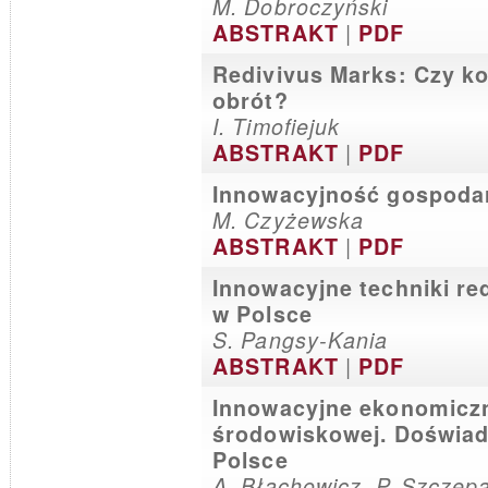
M. Dobroczyński
|
ABSTRAKT
PDF
Redivivus Marks: Czy ko
obrót?
I. Timofiejuk
|
ABSTRAKT
PDF
Innowacyjność gospodar
M. Czyżewska
|
ABSTRAKT
PDF
Innowacyjne techniki re
w Polsce
S. Pangsy-Kania
|
ABSTRAKT
PDF
Innowacyjne ekonomiczn
środowiskowej. Doświad
Polsce
A. Błachowicz, P. Szczep