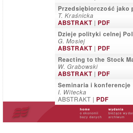
Przedsiębiorczość jako
T. Kraśnicka
|
ABSTRAKT
PDF
Dzieje polityki celnej Po
G. Mosiej
|
ABSTRAKT
PDF
Reacting to the Stock M
W. Grabowski
|
ABSTRAKT
PDF
Seminaria i konferencje
I. Witecka
ABSTRAKT |
PDF
home
wydania
o ekonomii
bieżące wyda
bazy danych
archiwum