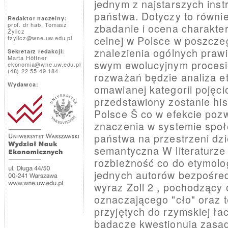
jednym z najstarszych inst
państwa. Dotyczy to równie
Redaktor naczelny:
prof. dr hab. Tomasz
zbadanie i ocena charakteru
Żylicz
celnej w Polsce w poszcze
tzylicz@wne.uw.edu.pl
znalezienia ogólnych prawi
Sekretarz redakcji:
Marta Höffner
swym ewolucyjnym procesi
ekonomia@wne.uw.edu.pl
(48) 22 55 49 184
rozważań będzie analiza 
Wydawca:
omawianej kategorii pojęci
przedstawiony zostanie hist
Polsce Š co w efekcie pozwo
znaczenia w systemie spo
państwa na przestrzeni dzi
semantyczna W literaturze
rozbieżność co do etymolog
jednych autorów bezpośred
wyraz Zoll 2 , pochodzący 
oznaczającego "cło" oraz t
przyjętych do rzymskiej łac
badacze kwestionują zasa