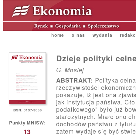
home
o nas
wydania
redakc
Dzieje polityki celn
G. Mosiej
Polityka celn
ABSTRAKT:
rzeczywistości ekonomiczn
pokazuje, iż jest ona zjaw
jak instytucja państwa. Cł
podatkowego" było już bo
ISSN: 0137-3056
starożytnych. Miało ono cha
Punkty MNiSW:
dochodów państwu z tytułu
zatem wydaje się być stwier
13