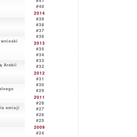
#41
#40
2014
#39
#38
#37
#36
 wnioski
2013
#35
#34
#33
ą Arabii
#32
2012
#31
#30
alnego
#29
2011
#28
ie emisji
#27
#26
#25
2009
#24