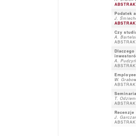
ABSTRAK
Podatek a
J. Śmiech
ABSTRAK
Czy studi
A. Bartels
ABSTRAK
Dlaczego 
inwestor
A. Pudzy
ABSTRAK
Employee 
W. Grabow
ABSTRAK
Seminaria
T. Odziem
ABSTRAK
Recenzje
J. Garcza
ABSTRAK