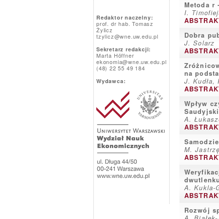
Metoda r 
I. Timofie
Redaktor naczelny:
ABSTRAK
prof. dr hab. Tomasz
Żylicz
Dobra pu
tzylicz@wne.uw.edu.pl
J. Solarz
Sekretarz redakcji:
ABSTRAK
Marta Höffner
ekonomia@wne.uw.edu.pl
Zróżnico
(48) 22 55 49 184
na podst
J. Kudła,
Wydawca:
ABSTRAK
Wpływ czy
Saudyjski
A. Łukasz
ABSTRAK
Samodziel
M. Jastrz
ABSTRAK
Weryfikac
dwutlenk
A. Kukla-
ABSTRAK
Rozwój s
A. Białek