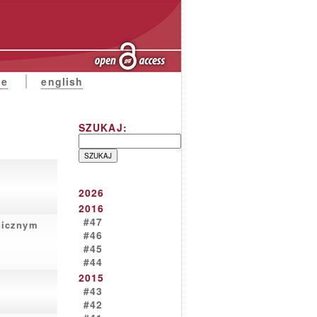
ne
english
SZUKAJ:
2026
2016
#47
anicznym
#46
#45
#44
2015
#43
#42