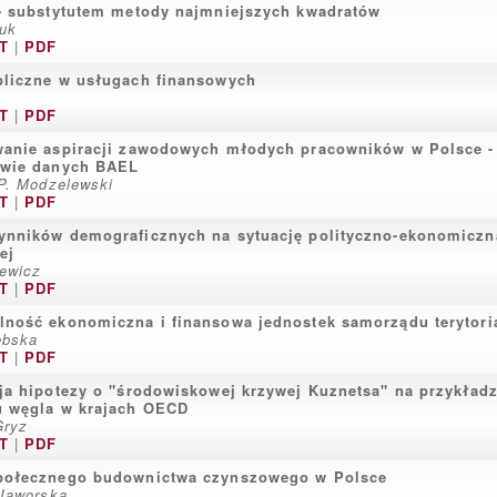
- substytutem metody najmniejszych kwadratów
juk
T
|
PDF
bliczne w usługach finansowych
T
|
PDF
wanie aspiracji zawodowych młodych pracowników w Polsce -
awie danych BAEL
 P. Modzelewski
T
|
PDF
nników demograficznych na sytuację polityczno-ekonomiczn
ej
ewicz
T
|
PDF
ność ekonomiczna i finansowa jednostek samorządu terytori
ębska
T
|
PDF
ja hipotezy o "środowiskowej krzywej Kuznetsa" na przykładz
u węgla w krajach OECD
Gryz
T
|
PDF
połecznego budownictwa czynszowego w Polsce
-Jaworska