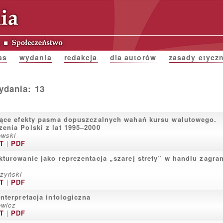
as
wydania
redakcja
dla autorów
zasady etycz
dania: 13
jące efekty pasma dopuszczalnych wahań kursu walutowego.
enia Polski z lat 1995–2000
owski
T
|
PDF
kturowanie jako reprezentacja „szarej strefy” w handlu zagr
zyński
T
|
PDF
interpretacja infologiczna
owicz
T
|
PDF