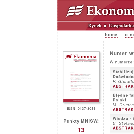
home
o n
Numer wy
W numerze:
Stabilizu
Doświadcz
P. Gierałt
ABSTRAK
Błędne fa
Polski
M. Gruszc
ISSN: 0137-3056
ABSTRAK
Wiedza - 
Punkty MNiSW:
B. Stefan
13
ABSTRAK