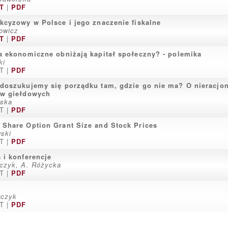
T
|
PDF
kcyzowy w Polsce i jego znaczenie fiskalne
owicz
T
|
PDF
a ekonomiczne obniżają kapitał społeczny? - polemika
ki
T |
PDF
doszukujemy się porządku tam, gdzie go nie ma? O nieracjon
ów giełdowych
ńska
T |
PDF
Share Option Grant Size and Stock Prices
ski
T |
PDF
 i konferencje
czyk, A. Różycka
T |
PDF
rczyk
T |
PDF