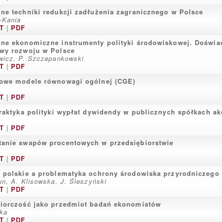
ne techniki redukcji zadłużenia zagranicznego w Polsce
-Kania
T
|
PDF
ne ekonomiczne instrumenty polityki środowiskowej. Doświa
ywy rozwoju w Polsce
wicz, P. Szczepankowski
T
|
PDF
iowe modele równowagi ogólnej (CGE)
T
|
PDF
praktyka polityki wypłat dywidendy w publicznych spółkach a
T
|
PDF
tanie swapów procentowych w przedsiębiorstwie
T
|
PDF
 polskie a problematyka ochrony środowiska przyrodniczego
un, A. Klisowska, J. Śleszyński
T
|
PDF
biorczość jako przedmiot badań ekonomistów
cka
T
|
PDF