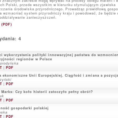
w znacznym zakresie mogą wpływać na procesy obiegu materii i e
ch Polski, przede wszystkim w kierunku stymulującym zjawiska
czania środowiska przyrodniczego. Prowadząc prawidłową gospo
a wzmacniać system przyrodniczy kraju i powodować, że będzie o
 oddziaływanie zanieczyszczeń.
t (PDF)
dania: 4
i wykorzystania polityki innowacyjnej państwa do wzmocnie
cyjności regionów w Polsce
orodyńska
T
|
PDF
 ekonomiczne Unii Europejskiej. Ciągłość i zmiana a pozycj
zyński
T
|
PDF
 Marks: Czy koło historii zatoczyło pełny obrót?
juk
T
|
PDF
ność gospodarki polskiej
wska
T
|
PDF