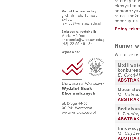
rolniczych 
ekosystema
samooczysz
Redaktor naczelny:
prof. dr hab. Tomasz
rolną, możn
Żylicz
odporny na
tzylicz@wne.uw.edu.pl
Pełny teks
Sekretarz redakcji:
Marta Höffner
ekonomia@wne.uw.edu.pl
(48) 22 55 49 184
Numer wy
Wydawca:
W numerze:
Możliwośc
konkuren
E. Okoń-H
ABSTRAK
Mocarstwa
M. Dobroc
ABSTRAK
Redivivus
I. Timofie
ABSTRAK
Innowacyj
M. Czyże
ABSTRAK