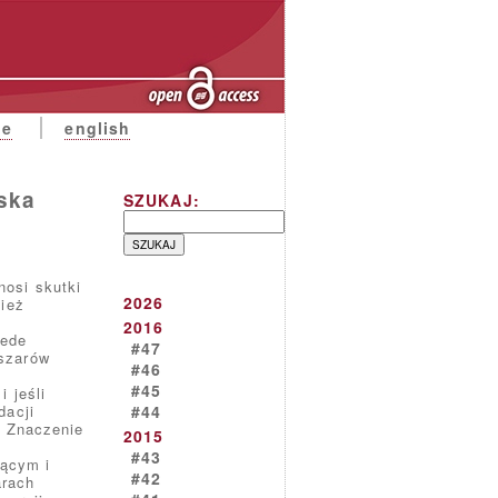
ne
english
ska
SZUKAJ:
nosi skutki
2026
nież
m
2016
zede
#47
szarów
#46
#45
 jeśli
dacji
#44
. Znaczenie
2015
y
#43
jącym i
#42
arach