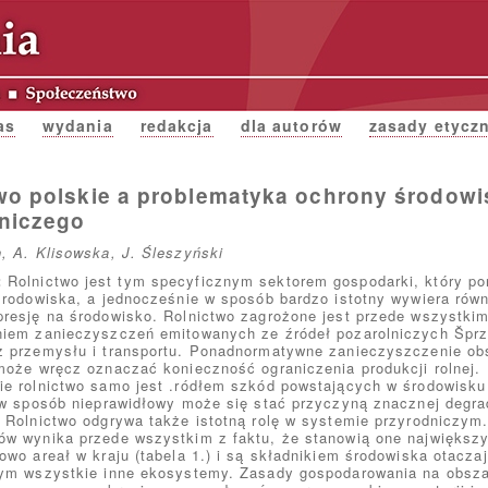
as
wydania
redakcja
dla autorów
zasady etycz
wo polskie a problematyka ochrony środowi
niczego
, A. Klisowska, J. Śleszyński
:
Rolnictwo jest tym specyficznym sektorem gospodarki, który po
środowiska, a jednocześnie w sposób bardzo istotny wywiera rów
resję na środowisko. Rolnictwo zagrożone jest przede wszystki
niem zanieczyszczeń emitowanych ze źródeł pozarolniczych Špr
z przemysłu i transportu. Ponadnormatywne zanieczyszczenie ob
może wręcz oznaczać konieczność ograniczenia produkcji rolnej.
e rolnictwo samo jest .ródłem szkód powstających w środowisku i
 w sposób nieprawidłowy może się stać przyczyną znacznej degra
 Rolnictwo odgrywa także istotną rolę w systemie przyrodniczym
ów wynika przede wszystkim z faktu, że stanowią one największ
owo areał w kraju (tabela 1.) i są składnikiem środowiska otacza
cym wszystkie inne ekosystemy. Zasady gospodarowania na obsz