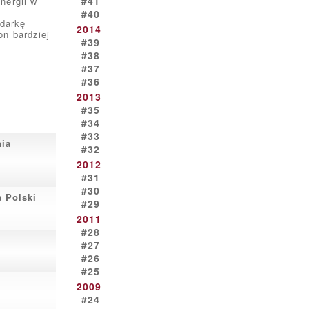
#41
nergii w
#40
darkę
2014
n bardziej
#39
#38
#37
#36
2013
#35
#34
#33
nia
#32
2012
#31
#30
a Polski
#29
2011
#28
#27
#26
#25
2009
#24