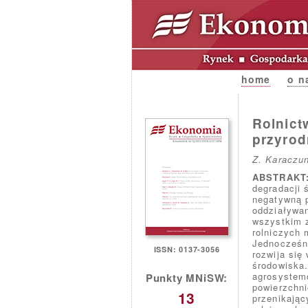
home
o n
Rolnict
przyrod
Z. Karaczun
ABSTRAKT
degradacji 
negatywną p
oddziaływa
wszystkim 
rolniczych 
Jednocześni
ISSN: 0137-3056
rozwija się
środowiska.
agrosystem
Punkty MNiSW:
powierzchni
13
przenikają