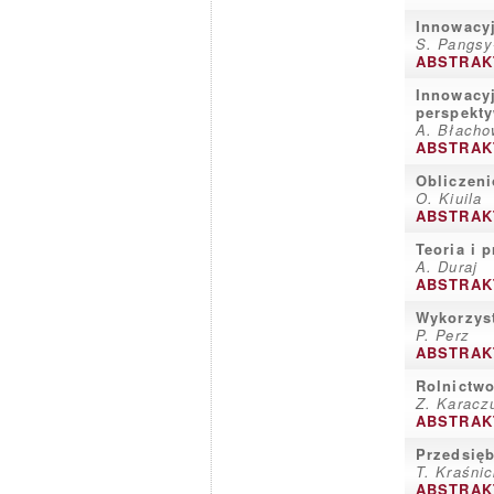
Innowacyj
S. Pangsy
ABSTRAK
Innowacyj
perspekt
A. Błacho
ABSTRAK
Obliczen
O. Kiuila
ABSTRAK
Teoria i 
A. Duraj
ABSTRAK
Wykorzys
P. Perz
ABSTRAK
Rolnictwo
Z. Karacz
ABSTRAK
Przedsię
T. Kraśni
ABSTRAK