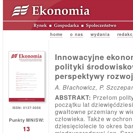
home
o nas
wydania
redakc
Innowacyjne ekono
polityki środowisko
perspektywy rozwoj
A. Błachowicz, P. Szczepa
Przełom polit
ABSTRAKT:
początku lat dziewięćdzies
ISSN: 0137-3056
gwałtowne przemiany w wie
człowieka. Także w ochron
Punkty MNiSW:
dziesięciolecie to okres b
13
międzynarodowej (np. Szczy