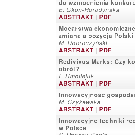
do wzmocnienia konkure
E. Okoń-Horodyńska
|
ABSTRAKT
PDF
Mocarstwa ekonomiczne U
zmiana a pozycja Polski
M. Dobroczyński
|
ABSTRAKT
PDF
Redivivus Marks: Czy ko
obrót?
I. Timofiejuk
|
ABSTRAKT
PDF
Innowacyjność gospodar
M. Czyżewska
|
ABSTRAKT
PDF
Innowacyjne techniki re
w Polsce