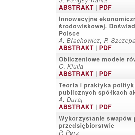
S. Pangsy-Kania
|
ABSTRAKT
PDF
Innowacyjne ekonomiczn
środowiskowej. Doświad
Polsce
A. Błachowicz, P. Szczep
|
ABSTRAKT
PDF
Obliczeniowe modele ró
O. Kiuila
|
ABSTRAKT
PDF
Teoria i praktyka polity
publicznych spółkach a
A. Duraj
|
ABSTRAKT
PDF
Wykorzystanie swapów 
przedsiębiorstwie
P. Perz