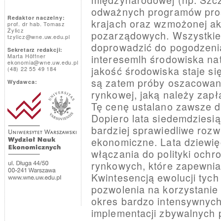
odważnych programów pro
Redaktor naczelny:
krajach oraz wzmożonej ak
prof. dr hab. Tomasz
Żylicz
pozarządowych. Wszystkie 
tzylicz@wne.uw.edu.pl
doprowadzić do pogodzenia
Sekretarz redakcji:
Marta Höffner
interesemlh środowiska na
ekonomia@wne.uw.edu.pl
jakość środowiska staje 
(48) 22 55 49 184
są zatem próby oszacowan
Wydawca:
rynkowej, jaką należy zapł
Tę cenę ustalano zawsze d
Dopiero lata siedemdziesią
bardziej sprawiedliwe rozw
ekonomiczne. Lata dziewięć
włączania do polityki och
rynkowych, które zapewnia
Kwintesencją ewolucji ty
pozwolenia na korzystanie
okres bardzo intensywnych
implementacji zbywalnych 