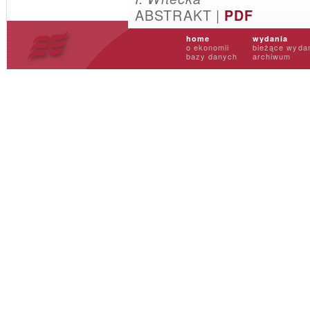
ABSTRAKT |
PDF
home
wydania
o ekonomii
bieżące wyda
bazy danych
archiwum