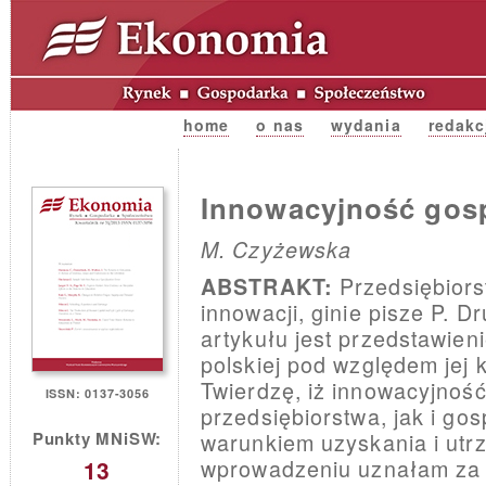
home
o nas
wydania
redakc
Innowacyjność gosp
M. Czyżewska
Przedsiębiorst
ABSTRAKT:
innowacji, ginie pisze P. D
artykułu jest przedstawieni
polskiej pod względem jej 
Twierdzę, iż innowacyjnoś
ISSN: 0137-3056
przedsiębiorstwa, jak i gos
Punkty MNiSW:
warunkiem uzyskania i utr
wprowadzeniu uznałam za
13