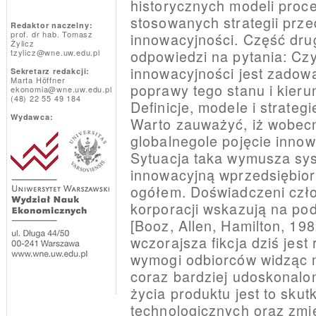
historycznych modeli proc
stosowanych strategii prze
Redaktor naczelny:
prof. dr hab. Tomasz
innowacyjności. Część dru
Żylicz
odpowiedzi na pytania: Cz
tzylicz@wne.uw.edu.pl
innowacyjności jest zadow
Sekretarz redakcji:
Marta Höffner
poprawy tego stanu i kieru
ekonomia@wne.uw.edu.pl
(48) 22 55 49 184
Definicje, modele i strateg
Wydawca:
Warto zauważyć, iż wobecn
globalnegole pojęcie inno
Sytuacja taka wymusza sy
innowacyjną wprzedsiębior
ogółem. Doświadczeni czł
korporacji wskazują na po
[Booz, Allen, Hamilton, 19
wczorajsza fikcja dziś jest
wymogi odbiorców widząc m
coraz bardziej udoskonalo
życia produktu jest to sk
technologicznych oraz zmi