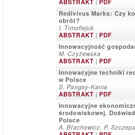
|
ABSTRAKT
PDF
Redivivus Marks: Czy ko
obrót?
I. Timofiejuk
|
ABSTRAKT
PDF
Innowacyjność gospodar
M. Czyżewska
|
ABSTRAKT
PDF
Innowacyjne techniki re
w Polsce
S. Pangsy-Kania
|
ABSTRAKT
PDF
Innowacyjne ekonomiczn
środowiskowej. Doświad
Polsce
A. Błachowicz, P. Szczep
|
ABSTRAKT
PDF