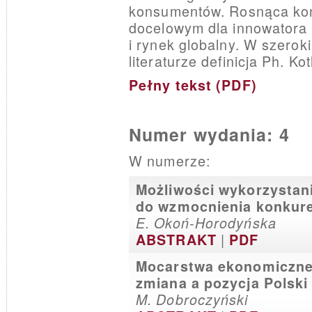
konsumentów. Rosnąca konk
docelowym dla innowatora st
i rynek globalny. W szerok
literaturze definicja Ph. Kot
Pełny tekst (PDF)
Numer wydania: 4
W numerze:
Możliwości wykorzystani
do wzmocnienia konkure
E. Okoń-Horodyńska
|
ABSTRAKT
PDF
Mocarstwa ekonomiczne U
zmiana a pozycja Polski
M. Dobroczyński