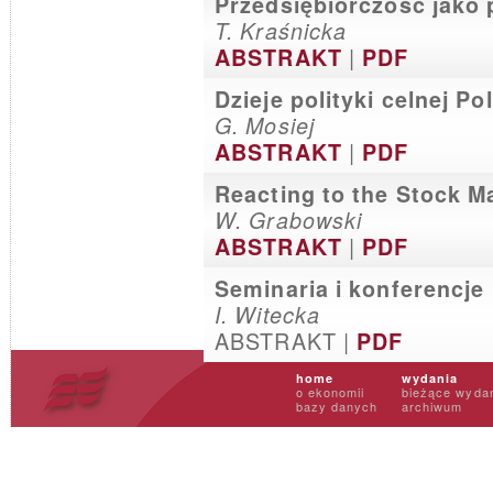
Przedsiębiorczość jako
T. Kraśnicka
|
ABSTRAKT
PDF
Dzieje polityki celnej Po
G. Mosiej
|
ABSTRAKT
PDF
Reacting to the Stock M
W. Grabowski
|
ABSTRAKT
PDF
Seminaria i konferencje
I. Witecka
ABSTRAKT |
PDF
home
wydania
o ekonomii
bieżące wyda
bazy danych
archiwum