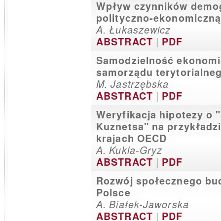
Wpływ czynników demog
polityczno-ekonomiczną 
A. Łukaszewicz
|
ABSTRACT
PDF
Samodzielność ekonomic
samorządu terytorialne
M. Jastrzębska
|
ABSTRACT
PDF
Weryfikacja hipotezy o 
Kuznetsa" na przykładzi
krajach OECD
A. Kukla-Gryz
|
ABSTRACT
PDF
Rozwój społecznego bu
Polsce
A. Białek-Jaworska
|
ABSTRACT
PDF