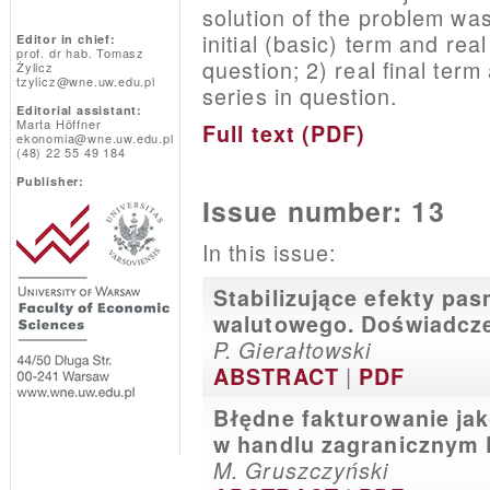
solution of the problem was
initial (basic) term and rea
Editor in chief:
prof. dr hab. Tomasz
question; 2) real final term
Żylicz
tzylicz@wne.uw.edu.pl
series in question.
Editorial assistant:
Marta Höffner
Full text (PDF)
ekonomia@wne.uw.edu.pl
(48) 22 55 49 184
Publisher:
Issue number: 13
In this issue:
Stabilizujące efekty p
walutowego. Doświadczen
P. Gierałtowski
|
ABSTRACT
PDF
Błędne fakturowanie jak
w handlu zagranicznym 
M. Gruszczyński