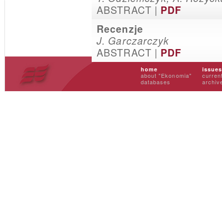
ABSTRACT |
PDF
Recenzje
J. Garczarczyk
ABSTRACT |
PDF
home
issue
about "Ekonomia"
curren
databases
archiv