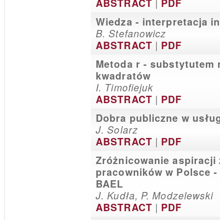
|
ABSTRACT
PDF
Wiedza - interpretacja i
B. Stefanowicz
|
ABSTRACT
PDF
Metoda r - substytutem
kwadratów
I. Timofiejuk
|
ABSTRACT
PDF
Dobra publiczne w usłu
J. Solarz
|
ABSTRACT
PDF
Zróżnicowanie aspiracj
pracowników w Polsce -
BAEL
J. Kudła, P. Modzelewski
|
ABSTRACT
PDF