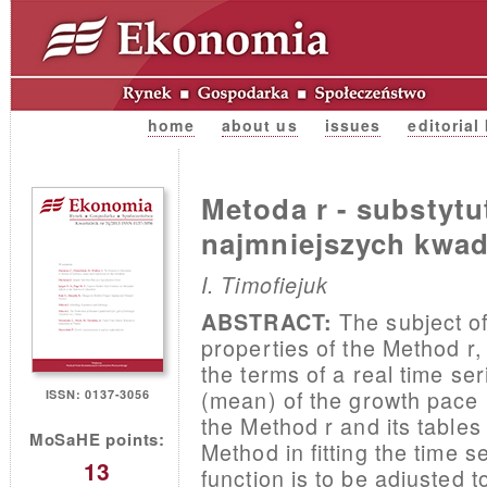
home
about us
issues
editorial
Metoda r - substyt
najmniejszych kwa
I. Timofiejuk
The subject of
ABSTRACT:
properties of the Method r, 
the terms of a real time se
(mean) of the growth pace (
ISSN: 0137-3056
the Method r and its tables
MoSaHE points:
Method in fitting the time 
13
function is to be adjusted 