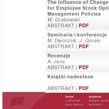
The Influence of Change
for Employee Stock Opt
Management Policies
W. Grabowski
ABSTRAKT |
PDF
Seminaria i konferencje
M. Dwórznik, J. Górski
ABSTRAKT |
PDF
Recenzje
A. Janc
ABSTRAKT |
PDF
Książki nadesłane
ABSTRAKT |
PDF
home
wydania
o ekonomii
bieżące wyda
bazy danych
archiwum