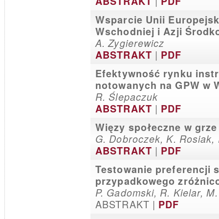
|
ABSTRAKT
PDF
Wsparcie Unii Europejsk
Wschodniej i Azji Środ
A. Zygierewicz
|
ABSTRAKT
PDF
Efektywność rynku ins
notowanych na GPW w 
R. Ślepaczuk
|
ABSTRAKT
PDF
Więzy społeczne w grz
G. Dobroczek, K. Rosiak, 
|
ABSTRAKT
PDF
Testowanie preferencji s
przypadkowego zróżnic
P. Gadomski, R. Kielar, M.
ABSTRAKT |
PDF