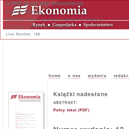
A PHP Error was encountered
Severity: Warning
Message: Invalid argument supplied for foreach()
Filename: libraries/ekissues.php
Line Number: 189
home
o nas
wydania
redakc
Książki nadesłane
ABSTRAKT:
Pełny tekst (PDF)