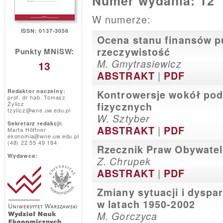
Numer wydania: 12
W numerze:
ISSN: 0137-3056
Ocena stanu finansów pu
rzeczywistość
Punkty MNiSW:
M. Gmytrasiewicz
13
|
ABSTRAKT
PDF
Redaktor naczelny:
Kontrowersje wokół po
prof. dr hab. Tomasz
Żylicz
fizycznych
tzylicz@wne.uw.edu.pl
W. Sztyber
Sekretarz redakcji:
|
ABSTRAKT
PDF
Marta Höffner
ekonomia@wne.uw.edu.pl
(48) 22 55 49 184
Rzecznik Praw Obywatels
Wydawca:
Z. Chrupek
|
ABSTRAKT
PDF
Zmiany sytuacji i dyspa
w latach 1950-2002
M. Gorczyca