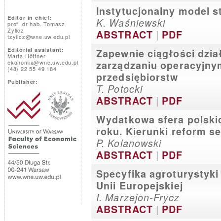
Instytucjonalny model s
Editor in chief:
K. Waśniewski
prof. dr hab. Tomasz
Żylicz
|
ABSTRACT
PDF
tzylicz@wne.uw.edu.pl
Editorial assistant:
Zapewnie ciągłości dzia
Marta Höffner
ekonomia@wne.uw.edu.pl
zarządzaniu operacyjnym
(48) 22 55 49 184
przedsiębiorstw
Publisher:
T. Potocki
|
ABSTRACT
PDF
Wydatkowa sfera polski
roku. Kierunki reform s
P. Kolanowski
|
ABSTRACT
PDF
Specyfika agroturystyki
Unii Europejskiej
I. Marzejon-Frycz
|
ABSTRACT
PDF