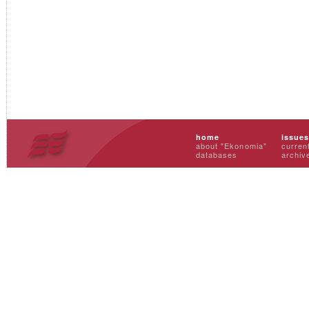
home
issue
about "Ekonomia"
curren
databases
archiv