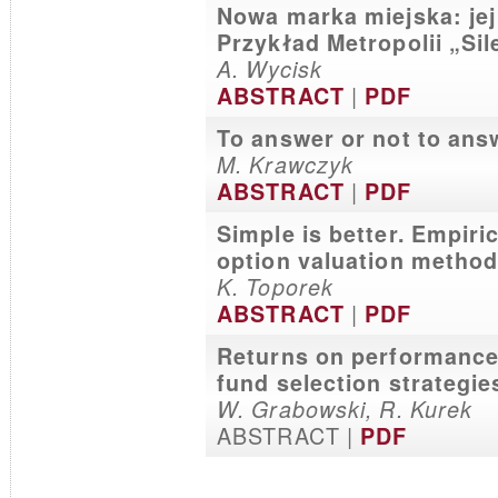
Nowa marka miejska: jej
Przykład Metropolii „Sil
A. Wycisk
|
ABSTRACT
PDF
To answer or not to answ
M. Krawczyk
|
ABSTRACT
PDF
Simple is better. Empir
option valuation metho
K. Toporek
|
ABSTRACT
PDF
Returns on performanc
fund selection strategie
W. Grabowski, R. Kurek
ABSTRACT |
PDF