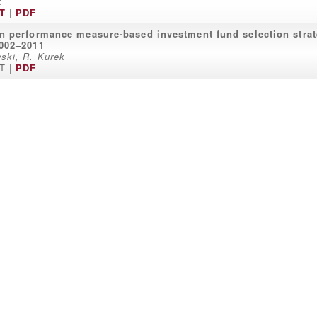
k
T
|
PDF
n performance measure-based investment fund selection strat
002–2011
ski, R. Kurek
T |
PDF