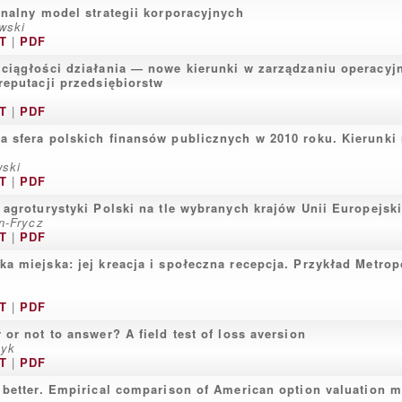
onalny model strategii korporacyjnych
wski
T
|
PDF
ciągłości działania — nowe kierunki w zarządzaniu operacyj
reputacji przedsiębiorstw
T
|
PDF
 sfera polskich finansów publicznych w 2010 roku. Kierunki
wski
T
|
PDF
 agroturystyki Polski na tle wybranych krajów Unii Europejski
n-Frycz
T
|
PDF
a miejska: jej kreacja i społeczna recepcja. Przykład Metrop
T
|
PDF
 or not to answer? A field test of loss aversion
zyk
T
|
PDF
 better. Empirical comparison of American option valuation 