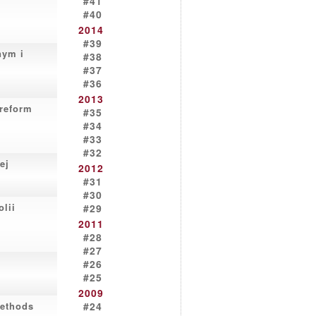
#41
#40
2014
#39
nym i
#38
#37
#36
2013
 reform
#35
#34
#33
#32
ej
2012
#31
#30
olii
#29
2011
#28
#27
#26
#25
2009
methods
#24