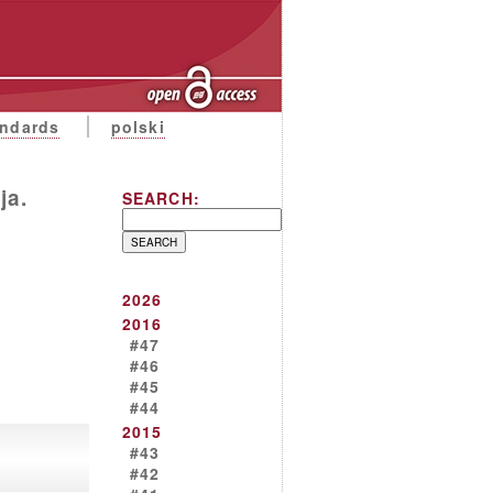
andards
polski
ja.
SEARCH:
2026
2016
#47
#46
#45
#44
2015
#43
#42