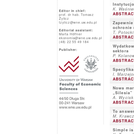
Instytucj
K. Waśnie
Editor in chief:
ABSTRAC
prof. dr hab. Tomasz
Żylicz
tzylicz@wne.uw.edu.pl
Zapewnie 
ochronie 
Editorial assistant:
T. Potocki
Marta Höffner
ABSTRAC
ekonomia@wne.uw.edu.pl
(48) 22 55 49 184
Wydatkowa
Publisher:
sektora
P. Kolano
ABSTRAC
Specyfika
I. Marzejo
ABSTRAC
Nowa mark
„Silesia”
A. Wycisk
ABSTRAC
To answer
M. Krawc
ABSTRAC
Simple is