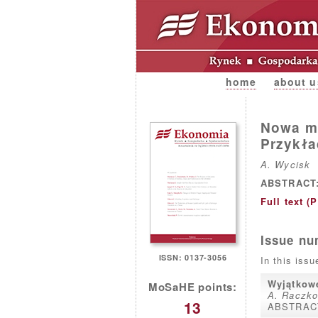
home
about u
Nowa ma
Przykła
A. Wycisk
ABSTRACT
Full text (
Issue nu
ISSN: 0137-3056
In this issu
Wyjątkowe
MoSaHE points:
A. Raczko
13
ABSTRAC