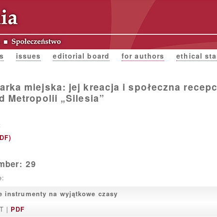
s
issues
editorial board
for authors
ethical st
rka miejska: jej kreacja i społeczna recepc
d Metropolii „Silesia”
:
PDF)
mber: 29
e:
 instrumenty na wyjątkowe czasy
T |
PDF