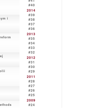
#41
#40
2014
#39
nym i
#38
#37
#36
2013
 reform
#35
#34
#33
#32
ej
2012
#31
#30
olii
#29
2011
#28
#27
#26
#25
2009
methods
#24