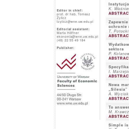
Instytucj
K. Waśnie
Editor in chief:
ABSTRAC
prof. dr hab. Tomasz
Żylicz
tzylicz@wne.uw.edu.pl
Zapewnie 
ochronie 
Editorial assistant:
T. Potocki
Marta Höffner
ABSTRAC
ekonomia@wne.uw.edu.pl
(48) 22 55 49 184
Wydatkowa
Publisher:
sektora
P. Kolano
ABSTRAC
Specyfika
I. Marzejo
ABSTRAC
Nowa mark
„Silesia”
A. Wycisk
ABSTRAC
To answer
M. Krawc
ABSTRAC
Simple is