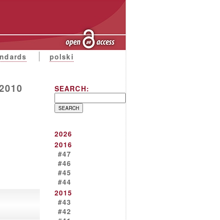
andards
polski
 2010
SEARCH:
2026
2016
#47
#46
#45
#44
2015
#43
#42