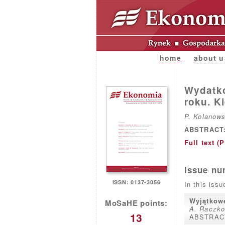
home
about u
Wydatko
roku. K
P. Kolanows
ABSTRACT
Full text (
Issue nu
ISSN: 0137-3056
In this issu
Wyjątkowe
MoSaHE points:
A. Raczko
13
ABSTRAC