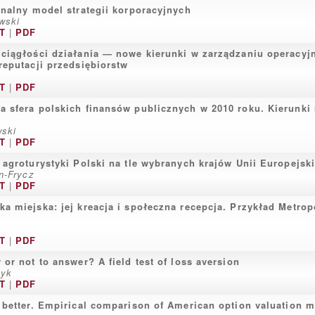
onalny model strategii korporacyjnych
wski
T
|
PDF
ciągłości działania — nowe kierunki w zarządzaniu operacyj
reputacji przedsiębiorstw
T
|
PDF
 sfera polskich finansów publicznych w 2010 roku. Kierunki
wski
T
|
PDF
 agroturystyki Polski na tle wybranych krajów Unii Europejski
n-Frycz
T
|
PDF
a miejska: jej kreacja i społeczna recepcja. Przykład Metrop
T
|
PDF
 or not to answer? A field test of loss aversion
zyk
T
|
PDF
 better. Empirical comparison of American option valuation 