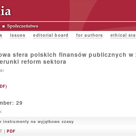
s
issues
editorial board
for authors
ethical st
wa sfera polskich finansów publicznych w
ierunki reform sektora
ki
:
PDF)
mber: 29
e:
 instrumenty na wyjątkowe czasy
T |
PDF