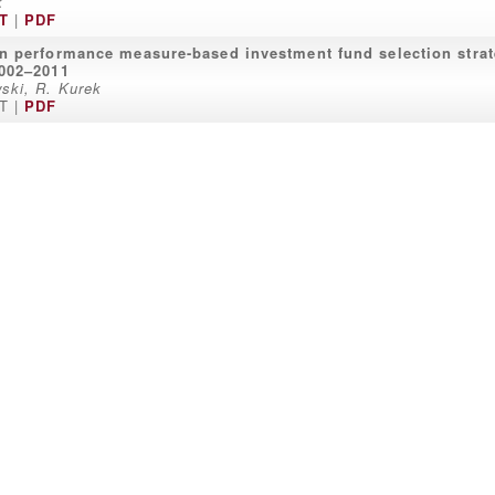
k
T
|
PDF
n performance measure-based investment fund selection strat
002–2011
ski, R. Kurek
T |
PDF