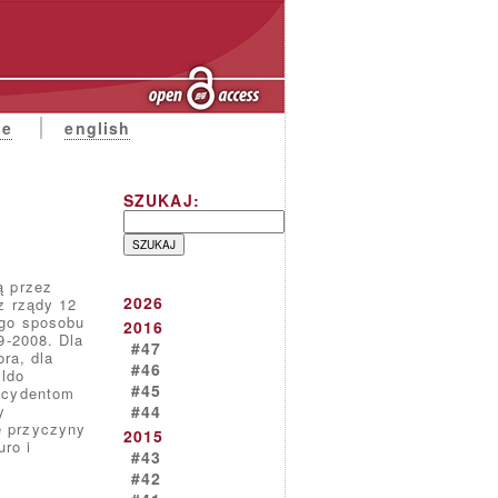
ne
english
SZUKAJ:
ą przez
2026
z rządy 12
ego sposobu
2016
9-2008. Dla
#47
ra, dla
#46
aldo
#45
decydentom
y
#44
e przyczyny
2015
uro i
#43
#42