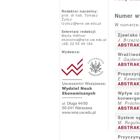
Redaktor naczelny:
Numer wy
prof. dr hab. Tomasz
Żylicz
tzylicz@wne.uw.edu.pl
W numerze:
Sekretarz redakcji:
Zjawisko 
Marta Höffner
ekonomia@wne.uw.edu.pl
J. Brzezi
(48) 22 55 49 184
ABSTRAK
Wydawca:
Wrażliwo
T. Gajder
ABSTRAK
Propozycj
E. Kawec
ABSTRAK
Wpływ czł
konwerge
M. Próchn
ABSTRAK
System op
M. Roguls
ABSTRAK
Przyczyny