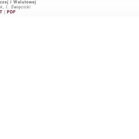
zej i Walutowej
k, I. Święcicki
T
|
PDF