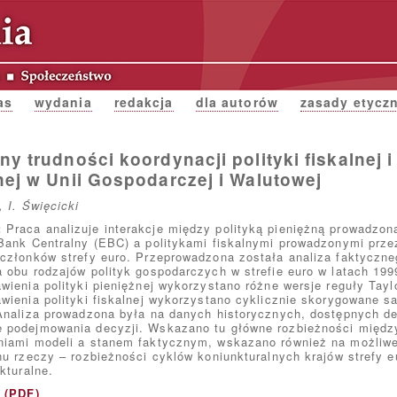
as
wydania
redakcja
dla autorów
zasady etycz
y trudności koordynacji polityki fiskalnej i
nej w Unii Gospodarczej i Walutowej
, I. Święcicki
:
Praca analizuje interakcje między polityką pieniężną prowadzon
Bank Centralny (EBC) a politykami fiskalnymi prowadzonymi prze
członków strefy euro. Przeprowadzona została analiza faktyczn
 obu rodzajów polityk gospodarczych w strefie euro w latach 199
wienia polityki pieniężnej wykorzystano różne wersje reguły Taylo
wienia polityki fiskalnej wykorzystano cyklicznie skorygowane s
Analiza prowadzona była na danych historycznych, dostępnych 
 podejmowania decyzji. Wskazano tu główne rozbieżności międz
niami modeli a stanem faktycznym, wskazano również na możliw
nu rzeczy – rozbieżności cyklów koniunkturalnych krajów strefy e
kturalne.
t (PDF)