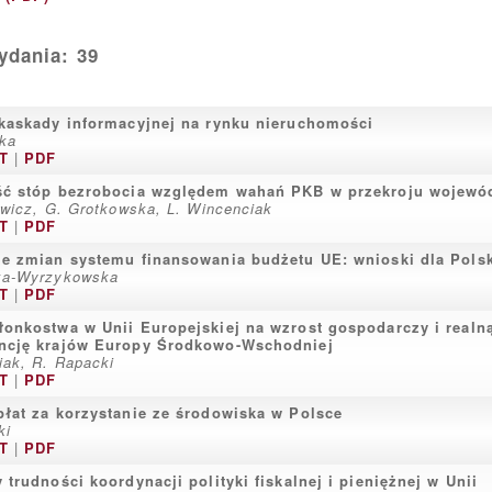
dania: 39
kaskady informacyjnej na rynku nieruchomości
cka
T
|
PDF
ść stóp bezrobocia względem wahań PKB w przekroju wojewó
owicz, G. Grotkowska, L. Wincenciak
T
|
PDF
e zmian systemu finansowania budżetu UE: wnioski dla Pols
ka-Wyrzykowska
T
|
PDF
onkostwa w Unii Europejskiej na wzrost gospodarczy i realn
ncję krajów Europy Środkowo-Wschodniej
iak, R. Rapacki
T
|
PDF
łat za korzystanie ze środowiska w Polsce
ki
T
|
PDF
 trudności koordynacji polityki fiskalnej i pieniężnej w Unii