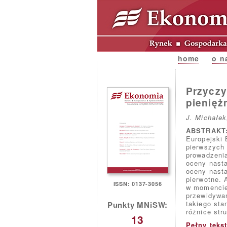
home
o n
Przyczyn
pienięż
J. Michałek
ABSTRAKT
Europejski 
pierwszych 
prowadzenia
oceny nasta
oceny nasta
pierwotne. 
ISSN: 0137-3056
w momencie
przewidywa
takiego sta
Punkty MNiSW:
różnice stru
13
Pełny teks