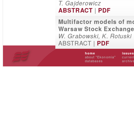
T. Gajderowicz
|
ABSTRACT
PDF
Multifactor models of m
Warsaw Stock Exchange
W. Grabowski, K. Rotuski
ABSTRACT |
PDF
home
issue
about "Ekonomia"
curren
databases
archiv