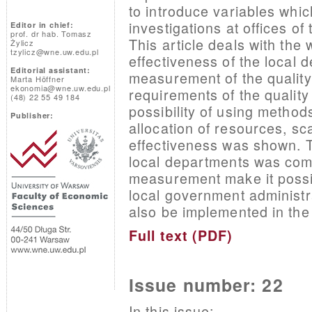
to introduce variables whic
investigations at offices of
Editor in chief:
prof. dr hab. Tomasz
This article deals with the
Żylicz
tzylicz@wne.uw.edu.pl
effectiveness of the local 
Editorial assistant:
measurement of the quality
Marta Höffner
ekonomia@wne.uw.edu.pl
requirements of the quali
(48) 22 55 49 184
possibility of using method
Publisher:
allocation of resources, sc
effectiveness was shown. Th
local departments was com
measurement make it possib
local government administr
also be implemented in the 
Full text (PDF)
Issue number: 22
In this issue: