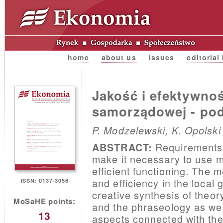
home
about us
issues
editorial
Jakość i efektywnoś
samorządowej - pod
P. Modzelewski, K. Opolski
Requirements 
ABSTRACT:
make it necessary to use mo
efficient functioning. The 
and efficiency in the local
ISSN: 0137-3056
creative synthesis of theor
MoSaHE points:
and the phraseology as well.
13
aspects connected with the