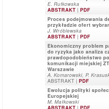
E. Rutkowska
|
ABSTRAKT
PDF
Proces podejmowania de
przykładzie ofert wybra
J. Wróblewska
|
ABSTRAKT
PDF
Ekonomiczny problem pa
do ryzyka jako analiza 
prawdopodobieństwo po
komunikacji miejskiej Z
Warszawie
A. Komarowski, P. Krasus
ABSTRAKT |
PDF
Ewolucja polityki społe
Europejskiej
M. Małkowski
|
ABSTRAKT
PDF