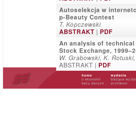
Autoselekcja w interne
p-Beauty Contest
T. Kopczewski
|
ABSTRAKT
PDF
An analysis of technical
Stock Exchange, 1999–
W. Grabowski, K. Rotuski
ABSTRAKT |
PDF
home
wydania
o ekonomii
bieżące wyda
bazy danych
archiwum