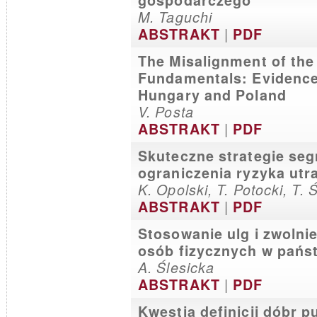
gospodarczego
M. Taguchi
|
ABSTRAKT
PDF
The Misalignment of the
Fundamentals: Evidence
Hungary and Poland
V. Posta
|
ABSTRAKT
PDF
Skuteczne strategie seg
ograniczenia ryzyka utr
K. Opolski, T. Potocki, T. 
|
ABSTRAKT
PDF
Stosowanie ulg i zwoln
osób fizycznych w pańs
A. Ślesicka
|
ABSTRAKT
PDF
Kwestia definicji dóbr p