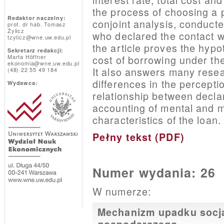
the process of choosing a p
Redaktor naczelny:
conjoint analysis, conducte
prof. dr hab. Tomasz
Żylicz
who declared the contact wi
tzylicz@wne.uw.edu.pl
the article proves the hypo
Sekretarz redakcji:
Marta Höffner
cost of borrowing under th
ekonomia@wne.uw.edu.pl
It also answers many resear
(48) 22 55 49 184
differences in the percepti
Wydawca:
relationship between decla
accounting of mental and ma
characteristics of the loan.
Pełny tekst (PDF)
Numer wydania: 26
W numerze:
Mechanizm upadku socj