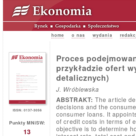
home
o nas
wydania
redakc
Proces podejmowani
przykładzie ofert 
detalicznych)
J. Wróblewska
The article de
ABSTRAKT:
decisions and the consumer
ISSN: 0137-3056
consumer loans. It appoints
of credit costs in terms of
Punkty MNiSW:
objective is to determine 
13
interest rate, total cost a