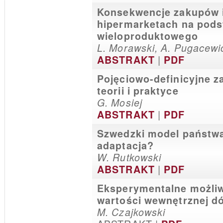
Konsekwencje zakupów 
hipermarketach na pod
wieloproduktowego
L. Morawski, A. Pugacewi
|
ABSTRAKT
PDF
Pojęciowo-definicyjne za
teorii i praktyce
G. Mosiej
|
ABSTRAKT
PDF
Szwedzki model państwa
adaptacja?
W. Rutkowski
|
ABSTRAKT
PDF
Eksperymentalne możliw
wartości wewnętrznej d
M. Czajkowski