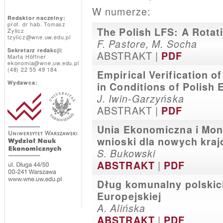
W numerze:
Redaktor naczelny:
prof. dr hab. Tomasz
The Polish LFS: A Rotati
Żylicz
tzylicz@wne.uw.edu.pl
F. Pastore, M. Socha
Sekretarz redakcji:
ABSTRAKT |
PDF
Marta Höffner
ekonomia@wne.uw.edu.pl
(48) 22 55 49 184
Empirical Verification o
Wydawca:
in Conditions of Polish
J. Iwin-Garzyńska
ABSTRAKT |
PDF
Unia Ekonomiczna i Mone
wnioski dla nowych kra
S. Bukowski
|
ABSTRAKT
PDF
Dług komunalny polskic
Europejskiej
A. Alińska
|
ABSTRAKT
PDF