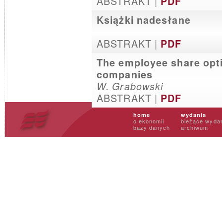
ABSTRAKT |
PDF
Książki nadesłane
ABSTRAKT |
PDF
The employee share opti
companies
W. Grabowski
ABSTRAKT |
PDF
home
wydania
o ekonomii
bieżące wyda
bazy danych
archiwum