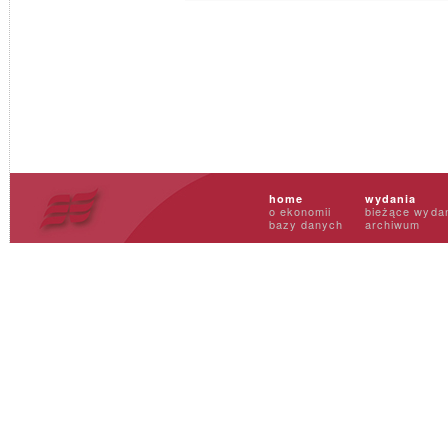
home
wydania
o ekonomii
bieżące wyda
bazy danych
archiwum