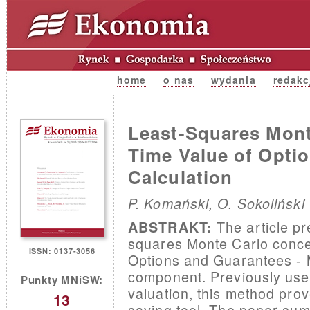
home
o nas
wydania
redakc
Least-Squares Mont
Time Value of Opti
Calculation
P. Komański, O. Sokoliński
The article pr
ABSTRAKT:
squares Monte Carlo concep
ISSN: 0137-3056
Options and Guarantees -
component. Previously use
Punkty MNiSW:
valuation, this method prov
13
saving tool. The paper su