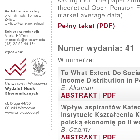
theoretical Open Pension F
Redaktor naczelny:
market average data).
prof. dr hab. Tomasz
Żylicz
tzylicz@wne.uw.edu.pl
Pełny tekst (PDF)
Sekretarz redakcji:
Marta Höffner
ekonomia@wne.uw.edu.pl
(48) 22 55 49 184
Numer wydania: 41
Wydawca:
W numerze:
To What Extent Do Socia
Income Distribution in 
E. Aksman
|
ABSTRAKT
PDF
Wpływ aspirantów Kated
Instytucie Kształcenia
polską ekonomię po II w
B. Czarny
|
ABSTRAKT
PDF