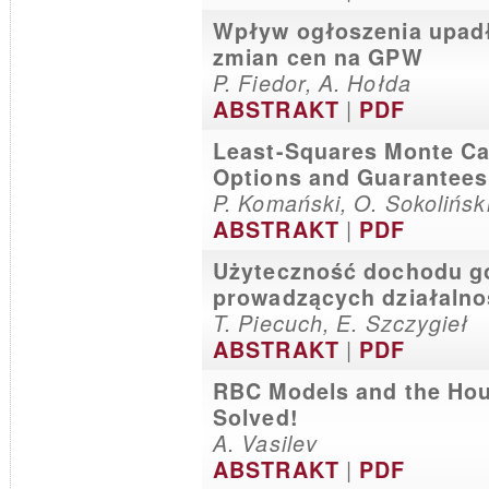
Wpływ ogłoszenia upadł
zmian cen na GPW
P. Fiedor, A. Hołda
|
ABSTRAKT
PDF
Least-Squares Monte Car
Options and Guarantees
P. Komański, O. Sokolińsk
|
ABSTRAKT
PDF
Użyteczność dochodu g
prowadzących działaln
T. Piecuch, E. Szczygieł
|
ABSTRAKT
PDF
RBC Models and the Hou
Solved!
A. Vasilev
|
ABSTRAKT
PDF