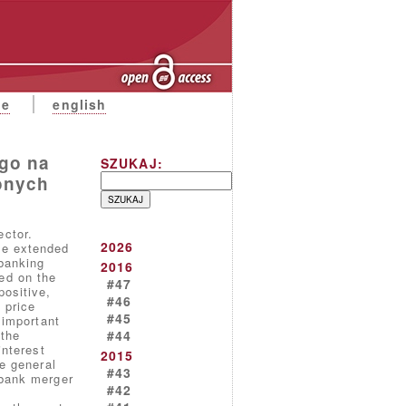
ne
english
ego na
SZUKAJ:
onych
ector.
2026
te extended
 banking
2016
ed on the
#47
positive,
#46
 price
#45
 important
 the
#44
interest
2015
he general
#43
 bank merger
#42