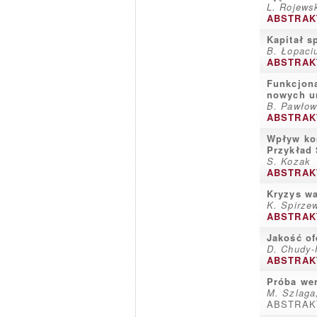
L. Rojews
ABSTRAK
Kapitał s
B. Łopaci
ABSTRAK
Funkcjona
nowych u
B. Pawło
ABSTRAK
Wpływ kon
Przykład
S. Kozak
ABSTRAK
Kryzys wa
K. Spirze
ABSTRAK
Jakość of
D. Chudy-
ABSTRAK
Próba wer
M. Szlaga
ABSTRAK