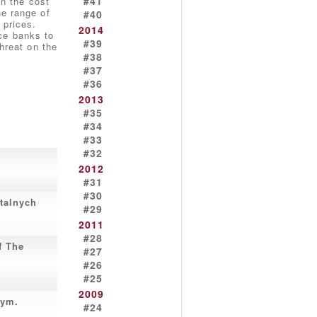
#41
in the cost
he range of
#40
 prices.
2014
ce banks to
#39
hreat on the
#38
#37
#36
2013
#35
#34
#33
#32
2012
#31
#30
talnych
#29
2011
#28
f The
#27
#26
#25
2009
nym.
#24