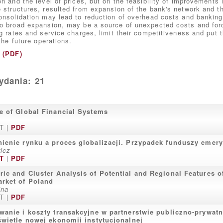
n and the level of prices, but on the feasibility of improvements 
 structures, resulted from expansion of the bank's network and t
onsolidation may lead to reduction of overhead costs and banking
o broad expansion, may be a source of unexpected costs and for
ng rates and service charges, limit their competitiveness and put t
 the future operations.
t (PDF)
dania: 21
e of Global Financial Systems
T |
PDF
ienie rynku a proces globalizacji. Przypadek funduszy emery
icz
T
|
PDF
ic and Cluster Analysis of Potential and Regional Features o
rket of Poland
ina
T |
PDF
wanie i koszty transakcyjne w partnerstwie publiczno-prywat
świetle nowej ekonomii instytucjonalnej