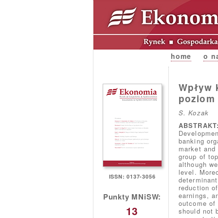
home
o n
Wpływ k
poziom 
S. Kozak
ABSTRAKT
Development
banking org
market and 
group of to
although we
level. More
ISSN: 0137-3056
determinant 
reduction of
earnings, a
Punkty MNiSW:
outcome of 
13
should not 