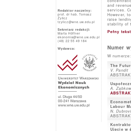
concentratio
and revenue
services. C
Redaktor naczelny:
prof. dr hab. Tomasz
However, to
Żylicz
raise lendi
tzylicz@wne.uw.edu.pl
stability of
Sekretarz redakcji:
Pełny teks
Marta Höffner
ekonomia@wne.uw.edu.pl
(48) 22 55 49 184
Numer wy
Wydawca:
W numerze:
The Futur
V. Pandit
ABSTRAK
Uspołeczn
A. Ząbkow
ABSTRAK
Econometr
Labour Ma
N. Dubrov
ABSTRAK
Kontrakto
Ujęcie w 