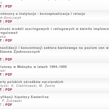
ki
T
|
PDF
połeczny a instytucje - konceptualizacja i relacje
uk-Gonczaryk
T
|
PDF
lność modeli scoringowych i ratingowych w świetle implemen
regulowañ
wska
T
|
PDF
solidacji i koncentracji sektora bankowego na poziom cen w
 Stanów Zjednoczonych
T
|
PDF
lutowy w Meksyku w latach 1994–1995
wski
T
|
PDF
erty polskich ośrodków narciarskich
Hyski, K. Cieślikowski, M. Żemła
T
|
PDF
yfikacji hipotezy Easterlina
, P. Żukowski
T |
PDF