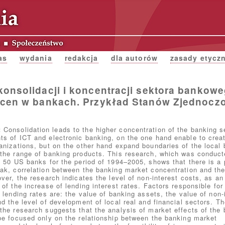
as
wydania
redakcja
dla autorów
zasady etycz
onsolidacji i koncentracji sektora bankow
cen w bankach. Przykład Stanów Zjednocz
:
Consolidation leads to the higher concentration of the banking s
s of ICT and electronic banking, on the one hand enable to crea
anizations, but on the other hand expand boundaries of the local
the range of banking products. This research, which was conduct
p 50 US banks for the period of 1994–2005, shows that there is a 
ak, correlation between the banking market concentration and the
over, the research indicates the level of non-interest costs, as an
of the increase of lending interest rates. Factors responsible for
 lending rates are: the value of banking assets, the value of non-
nd the level of development of local real and financial sectors. T
the research suggests that the analysis of market effects of the
be focused only on the relationship between the banking market