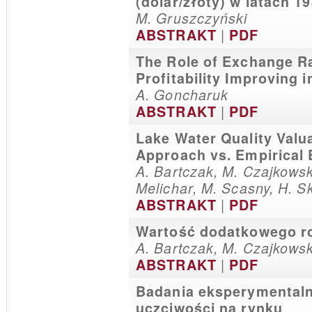
(dolar/złoty) w latach 
M. Gruszczyński
|
ABSTRAKT
PDF
The Role of Exchange Ra
Profitability Improving 
A. Goncharuk
|
ABSTRAKT
PDF
Lake Water Quality Valua
Approach vs. Empirical
A. Bartczak, M. Czajkowsk
Melichar, M. Scasny, H. 
|
ABSTRAKT
PDF
Wartość dodatkowego ro
A. Bartczak, M. Czajkows
|
ABSTRAKT
PDF
Badania eksperymental
uczciwości na rynku