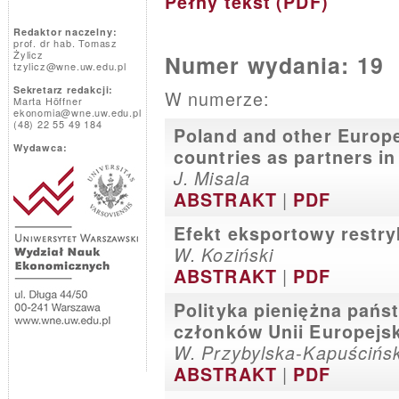
Pełny tekst (PDF)
Redaktor naczelny:
prof. dr hab. Tomasz
Żylicz
Numer wydania: 19
tzylicz@wne.uw.edu.pl
Sekretarz redakcji:
W numerze:
Marta Höffner
ekonomia@wne.uw.edu.pl
(48) 22 55 49 184
Poland and other Euro
Wydawca:
countries as partners in
J. Misala
|
ABSTRAKT
PDF
Efekt eksportowy restryk
W. Koziński
|
ABSTRAKT
PDF
Polityka pieniężna pańs
członków Unii Europejsk
W. Przybylska-Kapuścińs
|
ABSTRAKT
PDF