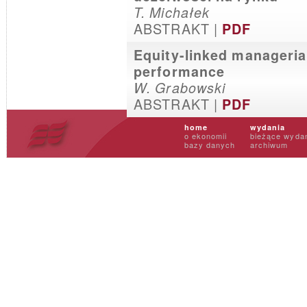
T. Michałek
ABSTRAKT |
PDF
Equity-linked manageria
performance
W. Grabowski
ABSTRAKT |
PDF
home
wydania
o ekonomii
bieżące wyda
bazy danych
archiwum