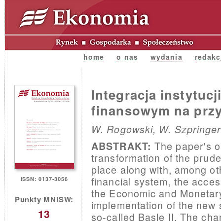
home
o nas
wydania
redakc
Integracja instytuc
finansowym na przy
W. Rogowski, W. Szpringe
The paper's ob
ABSTRAKT:
transformation of the pruden
place along with, among ot
financial system, the acce
ISSN: 0137-3056
the Economic and Monetary
Punkty MNiSW:
implementation of the new 
13
so-called Basle II. The ch