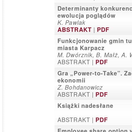
Determinanty konkuren
ewolucja poglądów
K. Pawlak
|
ABSTRAKT
PDF
Funkcjonowanie gmin tu
miasta Karpacz
M. Dwórznik, B. Małż, A.
ABSTRAKT |
PDF
Gra „Power-to-Take”. Z
ekonomii
Z. Bohdanowicz
ABSTRAKT |
PDF
Książki nadesłane
ABSTRAKT |
PDF
Employee share option 