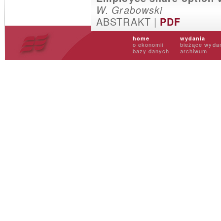
W. Grabowski
ABSTRAKT |
PDF
home
wydania
o ekonomii
bieżące wyda
bazy danych
archiwum