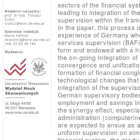
sectors of the financial sy
leading to integration of th
Redaktor naczelny:
prof. dr hab. Tomasz
supervision within the fra
Żylicz
tzylicz@wne.uw.edu.pl
In the paper, this process 
Sekretarz redakcji:
experience of Germany where
Marta Höffner
ekonomia@wne.uw.edu.pl
services supervision (BAFi
(48) 22 55 49 184
form and endowed with a hi
Wydawca:
the on-going integration of
convergence and unification
formation of financial con
technological changes that 
integration of the supervis
German supervisory bodies 
employment and savings in
the synergy effect, especia
administration (computeri
are expected to ensue as a 
uniform supervision on simi
financial system, the grad