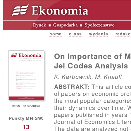
home
o nas
wydania
redakc
On Importance of M
Jel Codes Analysis
K. Karbownik, M. Knauff
This article 
ABSTRAKT:
of papers on economic prof
the most popular categorie
their dynamics over time. 
ISSN: 0137-3056
papers published in years
Punkty MNiSW:
Journal of Economics Litera
13
The data are analyzed not o