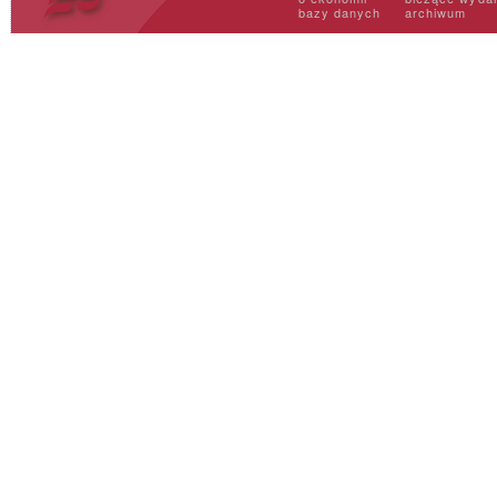
bazy danych
archiwum