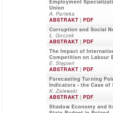
Employment Specializat
Union
A. Parteka
|
ABSTRAKT
PDF
Corruption and Social 
Ł. Goczek
|
ABSTRAKT
PDF
The Impact of Internati
Competition on Labour 
E. Stępień
|
ABSTRAKT
PDF
Forecasting Turning Poi
Indicators - the Case of
K. Zalewski
|
ABSTRAKT
PDF
Shadow Economy and Its
State Budget in Poland