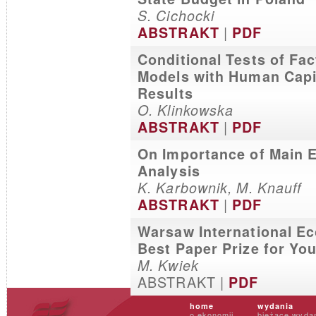
S. Cichocki
|
ABSTRAKT
PDF
Conditional Tests of Fa
Models with Human Capi
Results
O. Klinkowska
|
ABSTRAKT
PDF
On Importance of Main 
Analysis
K. Karbownik, M. Knauff
|
ABSTRAKT
PDF
Warsaw International E
Best Paper Prize for Y
M. Kwiek
ABSTRAKT |
PDF
home
wydania
o ekonomii
bieżące wyda