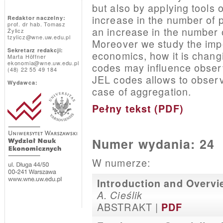
but also by applying tools 
increase in the number of 
Redaktor naczelny:
prof. dr hab. Tomasz
an increase in the number 
Żylicz
tzylicz@wne.uw.edu.pl
Moreover we study the impor
Sekretarz redakcji:
economics, how it is chang
Marta Höffner
ekonomia@wne.uw.edu.pl
codes may influence obser
(48) 22 55 49 184
JEL codes allows to obser
Wydawca:
case of aggregation.
Pełny tekst (PDF)
Numer wydania: 24
W numerze:
Introduction and Overvi
A. Cieślik
ABSTRAKT |
PDF